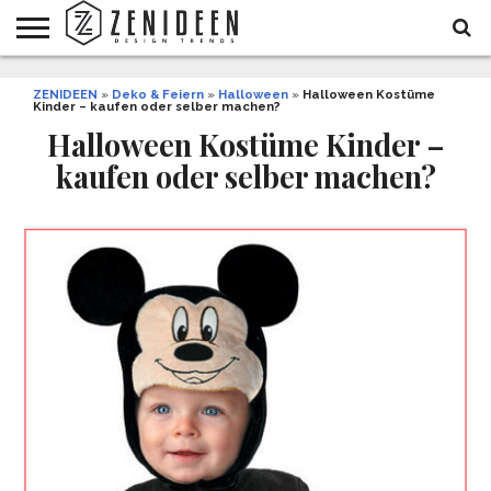
WOHNIDEEN
ZENIDEEN
INNENDESIGN
ARCHITEKTUR
GARTEN
LIFESTYLE
DEKO
DIY
STYLE
REZEPTE
GESUNDHEIT
WEIHNACHTEN
»
Deko & Feiern
»
Halloween
»
Halloween Kostüme
Kinder – kaufen oder selber machen?
UND
&
BALKON
FEIERN
Halloween Kostüme Kinder –
kaufen oder selber machen?