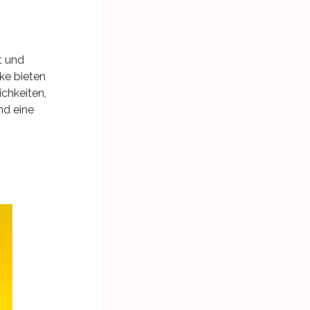
t und
cke bieten
chkeiten,
nd eine