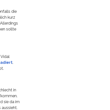
nfalls die
lich kurz
Allerdings
hen sollte
 Vidal
radiert
.
bt.
hlecht in
ufkommen.
d sie da im
 aussieht.