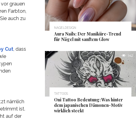
r vor grauen
ren Farbton,
 Sie auch zu
NAGELDESIGN
Aura Nails: Der Maniküre-Trend
für Nägel mit sanftem Glow
y Cut
, dass
wie
142
rtypen
unden
TATTOOS
Oni Tattoo Bedeutung: Was hinter
tzt nämlich
dem japanischen Dämonen-Motiv
trimmt ist.
wirklich steckt
ht auf der