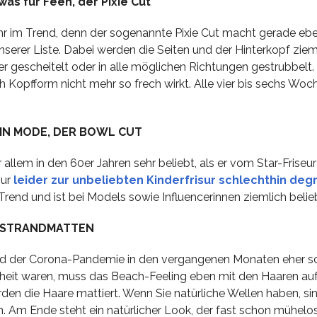
was für Feen, der Pixie Cut
sehr im Trend, denn der sogenannte Pixie Cut macht gerade ebe
unserer Liste. Dabei werden die Seiten und der Hinterkopf ziem
 gescheitelt oder in alle möglichen Richtungen gestrubbelt. 
ach Kopfform nicht mehr so frech wirkt. Alle vier bis sechs Woc
IN MODE, DER BOWL CUT
allem in den 60er Jahren sehr beliebt, als er vom Star-Friseur
sur
leider zur unbeliebten Kinderfrisur schlechthin deg
 Trend und ist bei Models sowie Influencerinnen ziemlich belie
STRANDMATTEN
nd der Corona-Pandemie in den vergangenen Monaten eher sc
nheit waren, muss das Beach-Feeling eben mit den Haaren a
den die Haare mattiert. Wenn Sie natürliche Wellen haben, sin
n. Am Ende steht ein natürlicher Look, der fast schon mühelos