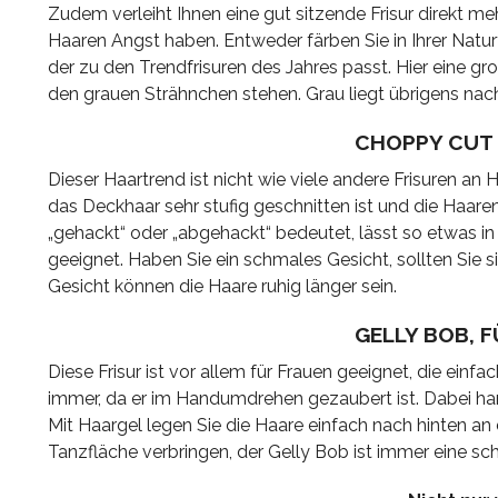
Zudem verleiht Ihnen eine gut sitzende Frisur direkt me
Haaren Angst haben. Entweder färben Sie in Ihrer Natur
der zu den Trendfrisuren des Jahres passt. Hier eine g
den grauen Strähnchen stehen. Grau liegt übrigens nach
CHOPPY CUT 
Dieser Haartrend ist nicht wie viele andere Frisuren a
das Deckhaar sehr stufig geschnitten ist und die Haar
„gehackt“ oder „abgehackt“ bedeutet, lässt so etwas in
geeignet. Haben Sie ein schmales Gesicht, sollten Sie s
Gesicht können die Haare ruhig länger sein.
GELLY BOB, 
Diese Frisur ist vor allem für Frauen geeignet, die ei
immer, da er im Handumdrehen gezaubert ist. Dabei han
Mit Haargel legen Sie die Haare einfach nach hinten an
Tanzfläche verbringen, der Gelly Bob ist immer eine sc