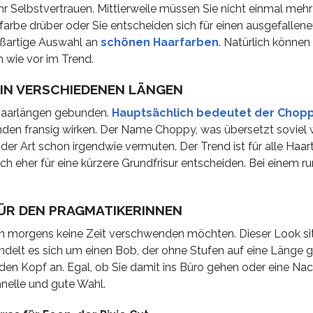
hr Selbstvertrauen. Mittlerweile müssen Sie nicht einmal meh
farbe drüber oder Sie entscheiden sich für einen ausgefallene
roßartige Auswahl an
schönen Haarfarben
. Natürlich können
 wie vor im Trend.
IN VERSCHIEDENEN LÄNGEN
n Haarlängen gebunden.
Hauptsächlich bedeutet der Chopp
enden fransig wirken. Der Name Choppy, was übersetzt soviel 
 der Art schon irgendwie vermuten. Der Trend ist für alle Haa
ich eher für eine kürzere Grundfrisur entscheiden. Bei einem r
FÜR DEN PRAGMATIKERINNEN
nfach morgens keine Zeit verschwenden möchten. Dieser Look si
delt es sich um einen Bob, der ohne Stufen auf eine Länge ge
 den Kopf an. Egal, ob Sie damit ins Büro gehen oder eine Nac
hnelle und gute Wahl.