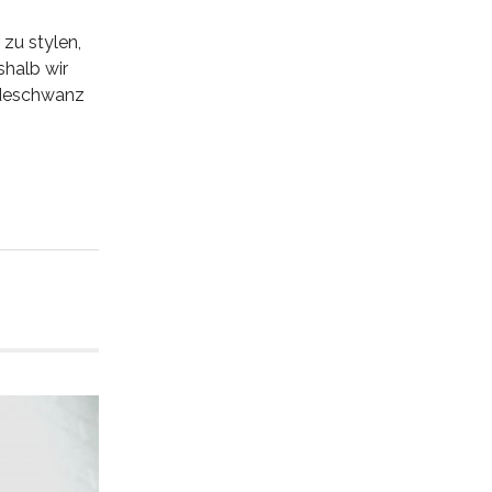
 zu stylen,
shalb wir
erdeschwanz