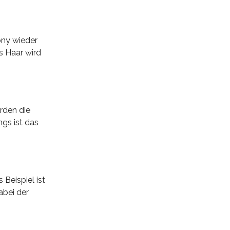
ony wieder
s Haar wird
erden die
gs ist das
 Beispiel ist
abei der