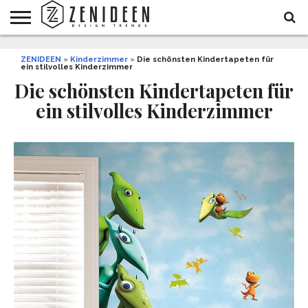
WOHNIDEEN
ZENIDEEN
INNENDESIGN
ARCHITEKTUR
GARTEN
LIFESTYLE
DEKO
DIY
STYLE
REZEPTE
GESUNDHEIT
WEIHNACHTEN
»
Kinderzimmer
»
Die schönsten Kindertapeten für
ein stilvolles Kinderzimmer
UND
&
BALKON
FEIERN
Die schönsten Kindertapeten für
ein stilvolles Kinderzimmer