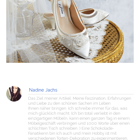
Nadine Jachs
Das Ziel meiner Artikel: Meine Faszination, Erfahrungen
und Liebe zu den schönen Sachen im Leben
Ihnen näher bringen. Ich schreibe immer für das, was
mich glücklich macht. Ich bin total verliebt in den
einzigartigen Möbeln, kann einen ganzen Tag in einem
Möbelgeschäft verbringen und 1000 Worte über einen
schlichten Tisch schreiben :) Eine Schokolade-
Fanatikerin bin ich auch und mein Hobby ist mit
verschiedenen Torten-Dekoration zu experimentieren.