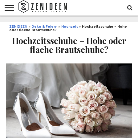
WOHNIDEEN
ZENIDEEN
INNENDESIGN
ARCHITEKTUR
GARTEN
LIFESTYLE
DEKO
DIY
STYLE
REZEPTE
GESUNDHEIT
WEIHNACHTEN
»
Deko & Feiern
»
Hochzeit
»
Hochzeitsschuhe – Hohe
oder flache Brautschuhe?
UND
&
BALKON
FEIERN
Hochzeitsschuhe – Hohe oder
flache Brautschuhe?