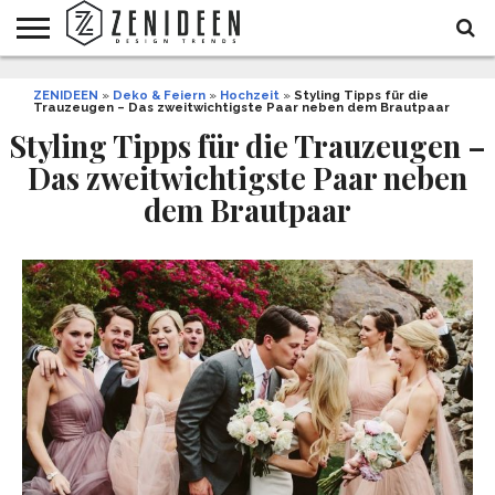
WOHNIDEEN
ZENIDEEN
INNENDESIGN
ARCHITEKTUR
GARTEN
LIFESTYLE
DEKO
DIY
STYLE
REZEPTE
GESUNDHEIT
WEIHNACHTEN
»
Deko & Feiern
»
Hochzeit
»
Styling Tipps für die
Trauzeugen – Das zweitwichtigste Paar neben dem Brautpaar
UND
&
BALKON
FEIERN
Styling Tipps für die Trauzeugen –
Das zweitwichtigste Paar neben
dem Brautpaar