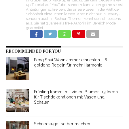
und überhaup Make up entdeckt. Sie kennt jedes Make-
up-Tutorial auf YouTube, sondern kann auch gerne selbst
Anleitungen schreiben, die unsere Leser in die Welt der
Schönheit eintauchen lassen. Aber nicht nur in Beauty-,
sondern auch in Fashion Themen kennt sie sich bestens
aus. Sie hat 3 Jahre als freie Autorin im Bereich Mode
gearbeitet.
RECOMMENDED FOR YOU
Feng Shui Wohnzimmer einrichten – 6
goldene Regeln für mehr Harmonie
Frühling kommt mit vielen Blumen! 13 Ideen
für Tischdekorationen mit Vasen und
Schalen
Schneekugel selber machen