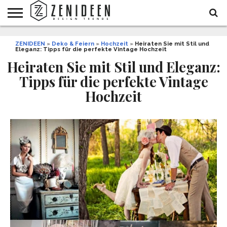
WOHNIDEEN
ZENIDEEN
INNENDESIGN
ARCHITEKTUR
GARTEN
LIFESTYLE
DEKO
DIY
STYLE
REZEPTE
GESUNDHEIT
WEIHNACHTEN
»
Deko & Feiern
»
Hochzeit
»
Heiraten Sie mit Stil und
Eleganz: Tipps für die perfekte Vintage Hochzeit
UND
&
BALKON
FEIERN
Heiraten Sie mit Stil und Eleganz:
Tipps für die perfekte Vintage
Hochzeit