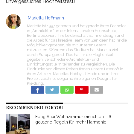
unvergessliches Hochzeitsfest!
Marietta Hoffmann
Marietta ist 1997 geboren und hat gerade ihren Bachelor
in „Architektur“ an der Internationalen Hochschule,
Berlin absolviert. Ihre Leidenschaft ist Innendesign und
die Arbeit für das kreative Team von Zenideen hat ihr die
Möglichkeit gegeben, sie mit unseren Lesern
mitzuteilen. Während das Studium hat Marietta viel
durch Europa gereist. Das hat ihr die Möglichkeit
gegeben, verschiedene Architektur- und
Einrichtungsstile miteinander zu vergleichen. Die
Eindrücke von diesen Reisen finden unsere Leser oft in
ihren Artikeln. Mariettas Hobby ist Mode und in ihrer
Freizeit zeichnet sie gerne ihre eigenen Designs für
Kleidung.
RECOMMENDED FOR YOU
Feng Shui Wohnzimmer einrichten – 6
goldene Regeln für mehr Harmonie