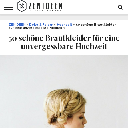
WOHNIDEEN
ZENIDEEN
INNENDESIGN
ARCHITEKTUR
GARTEN
LIFESTYLE
DEKO
DIY
STYLE
REZEPTE
GESUNDHEIT
WEIHNACHTEN
»
Deko & Feiern
»
Hochzeit
»
50 schöne Brautkleider
für eine unvergessbare Hochzeit
UND
&
BALKON
FEIERN
50 schöne Brautkleider für eine
unvergessbare Hochzeit