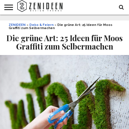
WOHNIDEEN
ZENIDEEN
INNENDESIGN
ARCHITEKTUR
GARTEN
LIFESTYLE
DEKO
DIY
STYLE
REZEPTE
GESUNDHEIT
WEIHNACHTEN
»
Deko & Feiern
»
Die grüne Art: 25 Ideen für Moos
Graffiti zum Selbermachen
UND
&
BALKON
FEIERN
Die grüne Art: 25 Ideen für Moos
Graffiti zum Selbermachen