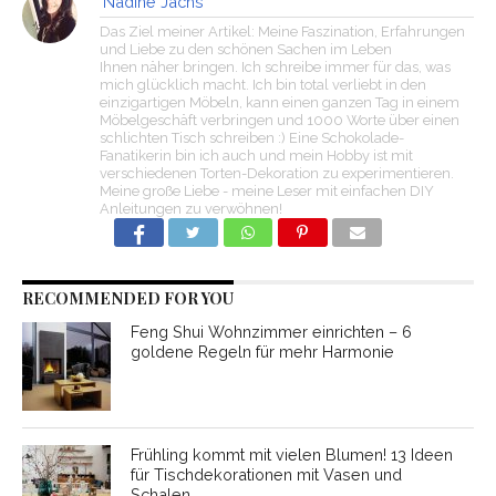
Nadine Jachs
Das Ziel meiner Artikel: Meine Faszination, Erfahrungen
und Liebe zu den schönen Sachen im Leben
Ihnen näher bringen. Ich schreibe immer für das, was
mich glücklich macht. Ich bin total verliebt in den
einzigartigen Möbeln, kann einen ganzen Tag in einem
Möbelgeschäft verbringen und 1000 Worte über einen
schlichten Tisch schreiben :) Eine Schokolade-
Fanatikerin bin ich auch und mein Hobby ist mit
verschiedenen Torten-Dekoration zu experimentieren.
Meine große Liebe - meine Leser mit einfachen DIY
Anleitungen zu verwöhnen!
RECOMMENDED FOR YOU
Feng Shui Wohnzimmer einrichten – 6
goldene Regeln für mehr Harmonie
Frühling kommt mit vielen Blumen! 13 Ideen
für Tischdekorationen mit Vasen und
Schalen