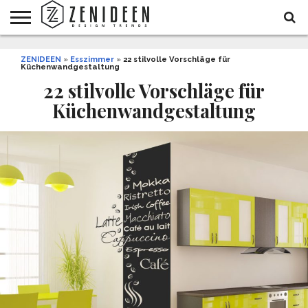
WOHNIDEEN
ZENIDEEN
INNENDESIGN
ARCHITEKTUR
GARTEN
LIFESTYLE
DEKO
DIY
STYLE
REZEPTE
GESUNDHEIT
WEIHNACHTEN
»
Esszimmer
»
22 stilvolle Vorschläge für
Küchenwandgestaltung
UND
&
BALKON
FEIERN
22 stilvolle Vorschläge für
Küchenwandgestaltung