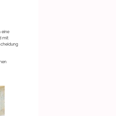
 eine
d mit
tscheidung
chen