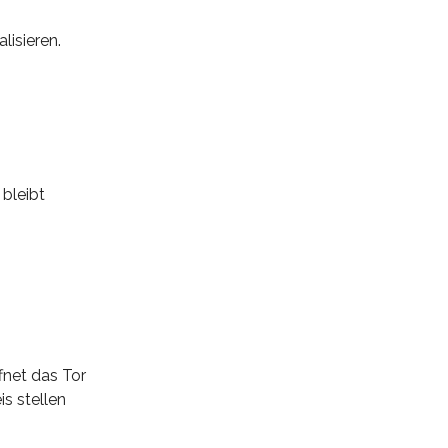
lisieren.
 bleibt
fnet das Tor
s stellen