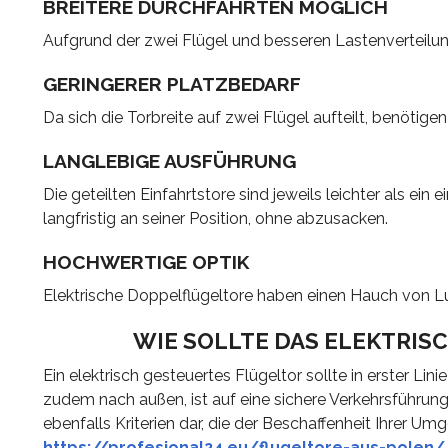
BREITERE DURCHFAHRTEN MÖGLICH
Aufgrund der zwei Flügel und besseren Lastenverteilung
GERINGERER PLATZBEDARF
Da sich die Torbreite auf zwei Flügel aufteilt, benötigen 
LANGLEBIGE AUSFÜHRUNG
Die geteilten Einfahrtstore sind jeweils leichter als ein 
langfristig an seiner Position, ohne abzusacken.
HOCHWERTIGE OPTIK
Elektrische Doppelflügeltore haben einen Hauch von Lux
WIE SOLLTE DAS ELEKTRI
Ein elektrisch gesteuertes Flügeltor sollte in erster 
zudem nach außen, ist auf eine sichere Verkehrsführun
ebenfalls Kriterien dar, die der Beschaffenheit Ihrer U
https://profesional24.eu/flugeltore-aus-polen/