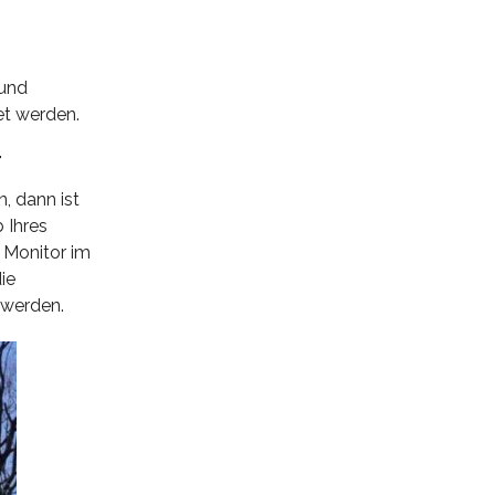
 und
et werden.
T
, dann ist
 Ihres
 Monitor im
ie
 werden.