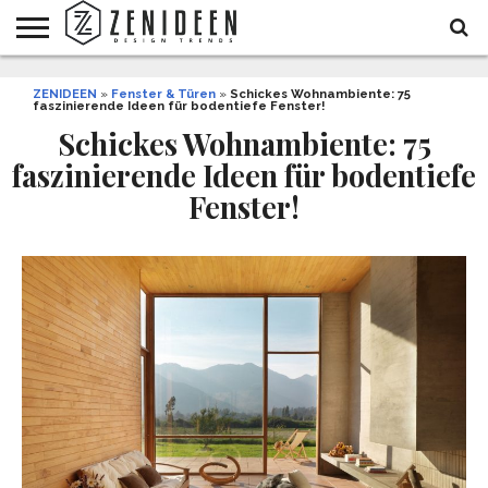
WOHNIDEEN
ZENIDEEN
INNENDESIGN
ARCHITEKTUR
GARTEN
LIFESTYLE
DEKO
DIY
STYLE
REZEPTE
GESUNDHEIT
WEIHNACHTEN
»
Fenster & Türen
»
Schickes Wohnambiente: 75
faszinierende Ideen für bodentiefe Fenster!
UND
&
BALKON
FEIERN
Schickes Wohnambiente: 75
faszinierende Ideen für bodentiefe
Fenster!