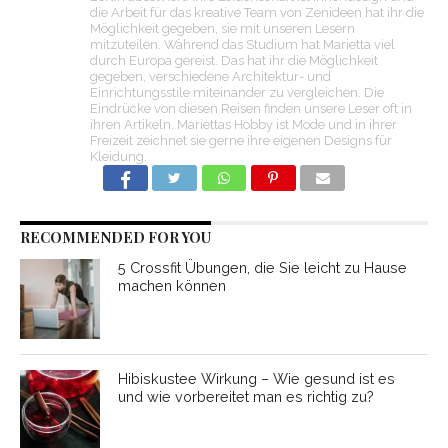
die Arbeit für das kreative Team von Zenideen hat ihr die
Möglichkeit gegeben, sie mit unseren Lesern
mitzuteilen. Während das Studium hat Marietta viel
durch Europa gereist. Das hat ihr die Möglichkeit
gegeben, verschiedene Architektur- und
Einrichtungsstile miteinander zu vergleichen. Die
Eindrücke von diesen Reisen finden unsere Leser oft in
ihren Artikeln. Mariettas Hobby ist Mode und in ihrer
Freizeit zeichnet sie gerne ihre eigenen Designs für
Kleidung.
RECOMMENDED FOR YOU
5 Crossfit Übungen, die Sie leicht zu Hause
machen können
Hibiskustee Wirkung – Wie gesund ist es
und wie vorbereitet man es richtig zu?