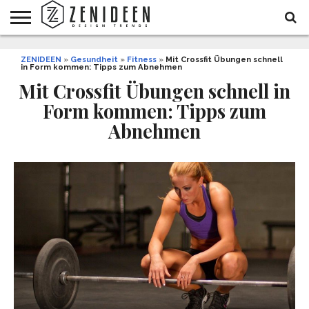
WOHNIDEEN
ZENIDEEN
INNENDESIGN
ARCHITEKTUR
GARTEN
LIFESTYLE
DEKO
DIY
STYLE
REZEPTE
GESUNDHEIT
WEIHNACHTEN
»
Gesundheit
»
Fitness
»
Mit Crossfit Übungen schnell
in Form kommen: Tipps zum Abnehmen
UND
&
BALKON
FEIERN
Mit Crossfit Übungen schnell in
Form kommen: Tipps zum
Abnehmen