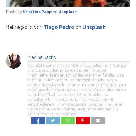
Photo by
Krisztina Papp
on
Unsplash
Beitragsbild von
Tiago Pedro
on
Unsplash
Nadine Jachs
Das Ziel meiner Artikel: Meine Faszination, Erfahrungen
und Liebe zu den schönen Sachen im Leben
Ihnen näher bringen. Ich schreibe immer für das, was
mich glücklich macht. Ich bin total verliebt in den
einzigartigen Möbeln, kann einen ganzen Tag in einem
Möbelgeschäft verbringen und 1000 Worte über einen
schlichten Tisch schreiben :) Eine Schokolade-
Fanatikerin bin ich auch und mein Hobby ist mit
verschiedenen Torten-Dekoration zu experimentieren.
Meine große Liebe - meine Leser mit einfachen DIY
Anleitungen zu verwöhnen!