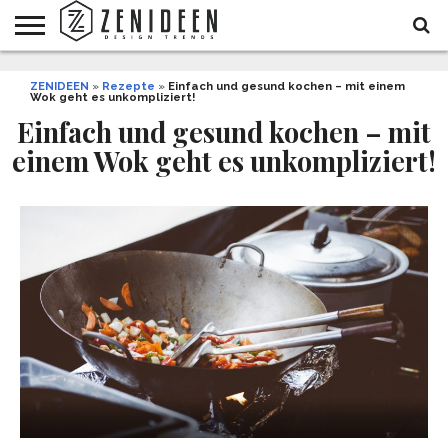
WOHNIDEEN
ZENIDEEN
INNENDESIGN
ARCHITEKTUR
GARTEN
LIFESTYLE
DEKO
DIY
STYLE
REZEPTE
GESUNDHEIT
WEIHNACHTEN
»
Rezepte
»
Einfach und gesund kochen – mit einem
Wok geht es unkompliziert!
UND
&
BALKON
FEIERN
Einfach und gesund kochen – mit
einem Wok geht es unkompliziert!