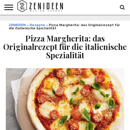
WOHNIDEEN
ZENIDEEN
INNENDESIGN
ARCHITEKTUR
GARTEN
LIFESTYLE
DEKO
DIY
STYLE
REZEPTE
GESUNDHEIT
WEIHNACHTEN
»
Rezepte
»
Pizza Margherita: das Originalrezept für
die italienische Spezialität
UND
&
BALKON
FEIERN
Pizza Margherita: das
Originalrezept für die italienische
Spezialität