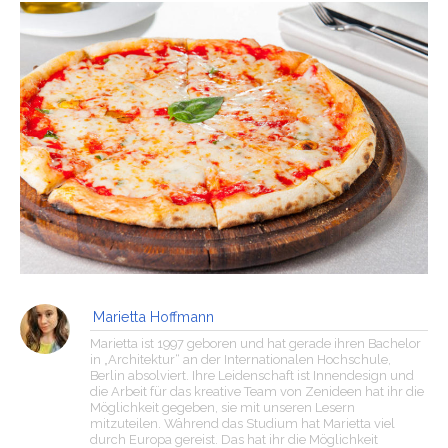
Marietta Hoffmann
Marietta ist 1997 geboren und hat gerade ihren Bachelor
in „Architektur“ an der Internationalen Hochschule,
Berlin absolviert. Ihre Leidenschaft ist Innendesign und
die Arbeit für das kreative Team von Zenideen hat ihr die
Möglichkeit gegeben, sie mit unseren Lesern
mitzuteilen. Während das Studium hat Marietta viel
durch Europa gereist. Das hat ihr die Möglichkeit