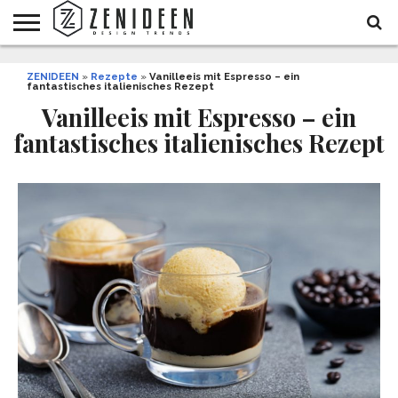
WOHNIDEEN
ZENIDEEN
INNENDESIGN
ARCHITEKTUR
GARTEN
LIFESTYLE
DEKO
DIY
STYLE
REZEPTE
GESUNDHEIT
WEIHNACHTEN
»
Rezepte
»
Vanilleeis mit Espresso – ein
fantastisches italienisches Rezept
UND
&
BALKON
FEIERN
Vanilleeis mit Espresso – ein
fantastisches italienisches Rezept