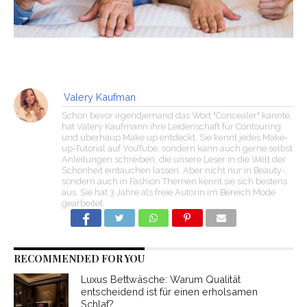
Valery Kaufman
Schon bevor irgendjemand das Wort "Concealer" kannte,
hat Valery Kaufmann ihre Leidenschaft für Contouring
und überhaup Make up entdeckt. Sie kennt jedes Make-
up-Tutorial auf YouTube, sondern kann auch gerne selbst
Anleitungen schreiben, die unsere Leser in die Welt der
Schönheit eintauchen lassen. Aber nicht nur in Beauty-,
sondern auch in Fashion Themen kennt sie sich bestens
aus. Sie hat 3 Jahre als freie Autorin im Bereich Mode
gearbeitet.
RECOMMENDED FOR YOU
Luxus Bettwäsche: Warum Qualität
entscheidend ist für einen erholsamen
Schlaf?