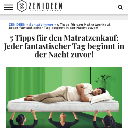
WOHNIDEEN
ZENIDEEN
INNENDESIGN
ARCHITEKTUR
GARTEN
LIFESTYLE
DEKO
DIY
STYLE
REZEPTE
GESUNDHEIT
WEIHNACHTEN
»
Schlafzimmer
»
5 Tipps für den Matratzenkauf:
Jeder fantastischer Tag beginnt in der Nacht zuvor!
UND
&
BALKON
FEIERN
5 Tipps für den Matratzenkauf:
Jeder fantastischer Tag beginnt in
der Nacht zuvor!