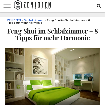
WOHNIDEEN
ZENIDEEN
INNENDESIGN
ARCHITEKTUR
GARTEN
LIFESTYLE
DEKO
DIY
STYLE
REZEPTE
GESUNDHEIT
WEIHNACHTEN
»
Schlafzimmer
»
Feng Shui im Schlafzimmer – 8
Tipps für mehr Harmonie
UND
&
BALKON
FEIERN
Feng Shui im Schlafzimmer – 8
Tipps für mehr Harmonie