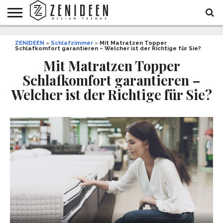
WOHNIDEEN
ZENIDEEN
INNENDESIGN
ARCHITEKTUR
GARTEN
LIFESTYLE
DEKO
DIY
STYLE
REZEPTE
GESUNDHEIT
WEIHNACHTEN
»
Schlafzimmer
»
Mit Matratzen Topper
Schlafkomfort garantieren – Welcher ist der Richtige für Sie?
UND
&
BALKON
FEIERN
Mit Matratzen Topper
Schlafkomfort garantieren –
Welcher ist der Richtige für Sie?