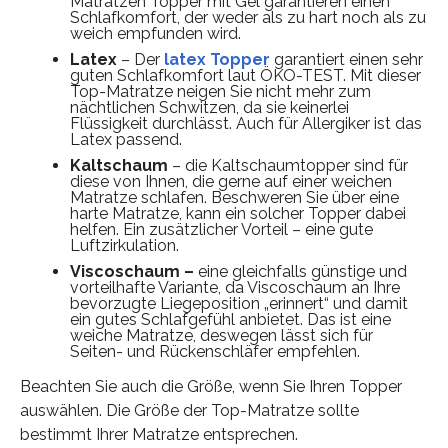
Matratzen Topper mit Gel garantieren einen
Schlafkomfort, der weder als zu hart noch als zu
weich empfunden wird.
Latex
– Der
latex Topper
garantiert einen sehr
guten Schlafkomfort laut ÖKO-TEST. Mit dieser
Top-Matratze neigen Sie nicht mehr zum
nächtlichen Schwitzen, da sie keinerlei
Flüssigkeit durchlässt. Auch für Allergiker ist das
Latex passend.
Kaltschaum
– die Kaltschaumtopper sind für
diese von Ihnen, die gerne auf einer weichen
Matratze schlafen. Beschweren Sie über eine
harte Matratze, kann ein solcher Topper dabei
helfen. Ein zusätzlicher Vorteil – eine gute
Luftzirkulation.
Viscoschaum –
eine gleichfalls günstige und
vorteilhafte Variante, da Viscoschaum an Ihre
bevorzugte Liegeposition „erinnert“ und damit
ein gutes Schlafgefühl anbietet. Das ist eine
weiche Matratze, deswegen lässt sich für
Seiten- und Rückenschläfer empfehlen.
Beachten Sie auch die Größe, wenn Sie Ihren Topper
auswählen. Die Größe der Top-Matratze sollte
bestimmt Ihrer Matratze entsprechen.