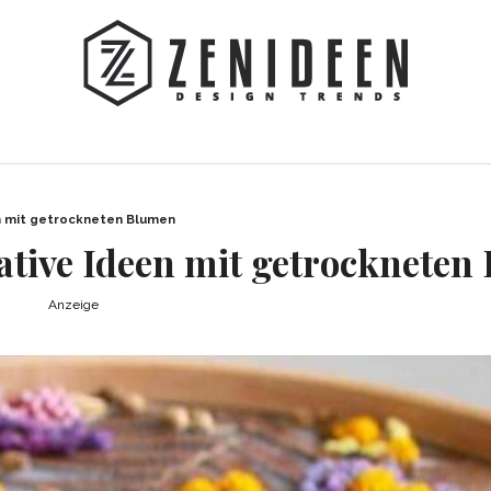
n mit getrockneten Blumen
ative Ideen mit getrockneten
Anzeige