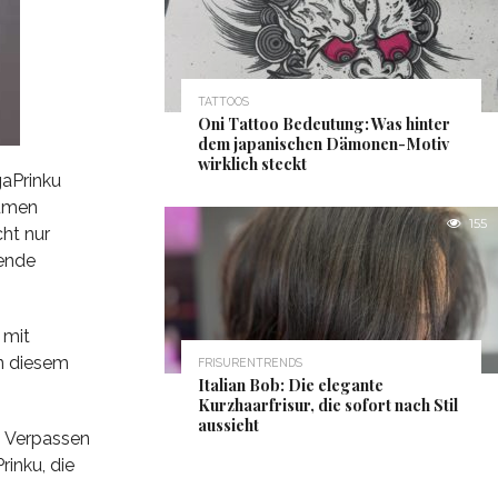
TATTOOS
Oni Tattoo Bedeutung: Was hinter
dem japanischen Dämonen-Motiv
wirklich steckt
gaPrinku
lumen
155
cht nur
rende
 mit
in diesem
FRISURENTRENDS
Italian Bob: Die elegante
Kurzhaarfrisur, die sofort nach Stil
aussieht
. Verpassen
rinku, die