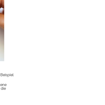
Beispiel
kene
 die