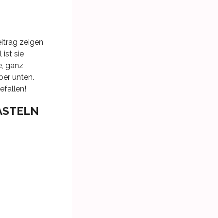
eitrag zeigen
ist sie
e, ganz
ber unten.
efallen!
ASTELN