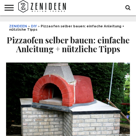
WOHNIDEEN
ZENIDEEN
INNENDESIGN
ARCHITEKTUR
GARTEN
LIFESTYLE
DEKO
DIY
STYLE
REZEPTE
GESUNDHEIT
WEIHNACHTEN
»
DIY
»
Pizzaofen selber bauen: einfache Anleitung +
nützliche Tipps
UND
&
BALKON
FEIERN
Pizzaofen selber bauen: einfache
Anleitung + nützliche Tipps