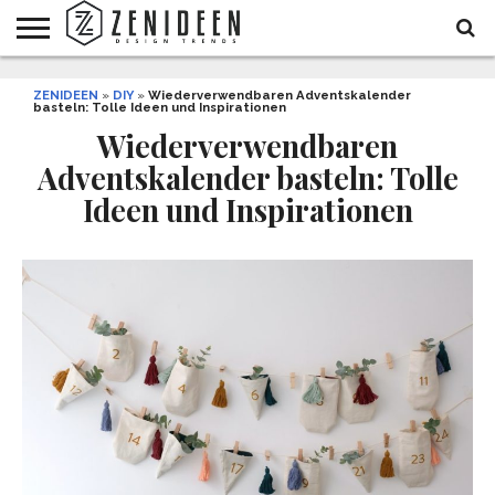
WOHNIDEEN
ZENIDEEN
INNENDESIGN
ARCHITEKTUR
GARTEN
LIFESTYLE
DEKO
DIY
STYLE
REZEPTE
GESUNDHEIT
WEIHNACHTEN
»
DIY
»
Wiederverwendbaren Adventskalender
basteln: Tolle Ideen und Inspirationen
UND
&
BALKON
FEIERN
Wiederverwendbaren
Adventskalender basteln: Tolle
Ideen und Inspirationen