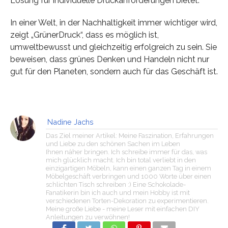
Lösung für individuelle Druckanforderungen bietet.
In einer Welt, in der Nachhaltigkeit immer wichtiger wird,
zeigt „GrünerDruck“, dass es möglich ist,
umweltbewusst und gleichzeitig erfolgreich zu sein. Sie
beweisen, dass grünes Denken und Handeln nicht nur
gut für den Planeten, sondern auch für das Geschäft ist.
Nadine Jachs
Das Ziel meiner Artikel: Meine Faszination, Erfahrungen
und Liebe zu den schönen Sachen im Leben
Ihnen näher bringen. Ich schreibe immer für das, was
mich glücklich macht. Ich bin total verliebt in den
einzigartigen Möbeln, kann einen ganzen Tag in einem
Möbelgeschäft verbringen und 1000 Worte über einen
schlichten Tisch schreiben :) Eine Schokolade-
Fanatikerin bin ich auch und mein Hobby ist mit
verschiedenen Torten-Dekoration zu experimentieren.
Meine große Liebe - meine Leser mit einfachen DIY
Anleitungen zu verwöhnen!