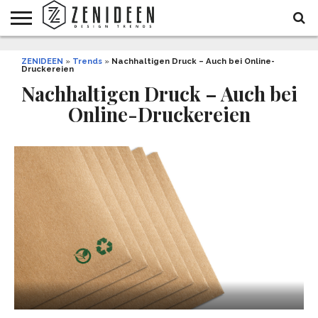
WOHNIDEEN
ZENIDEEN
INNENDESIGN
ARCHITEKTUR
GARTEN
LIFESTYLE
DEKO
DIY
STYLE
REZEPTE
GESUNDHEIT
WEIHNACHTEN
»
Trends
»
Nachhaltigen Druck – Auch bei Online-
Druckereien
UND
&
BALKON
FEIERN
Nachhaltigen Druck – Auch bei
Online-Druckereien