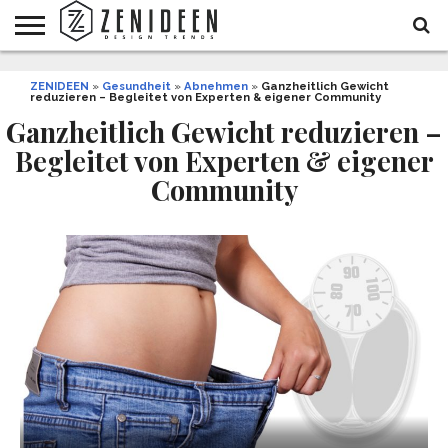
WOHNIDEEN
ZENIDEEN
INNENDESIGN
ARCHITEKTUR
GARTEN
LIFESTYLE
DEKO
DIY
STYLE
REZEPTE
GESUNDHEIT
WEIHNACHTEN
»
Gesundheit
»
Abnehmen
»
Ganzheitlich Gewicht
reduzieren – Begleitet von Experten & eigener Community
UND
&
BALKON
FEIERN
Ganzheitlich Gewicht reduzieren –
Begleitet von Experten & eigener
Community