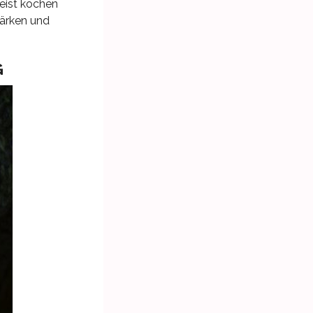
eist kochen
tärken und
G