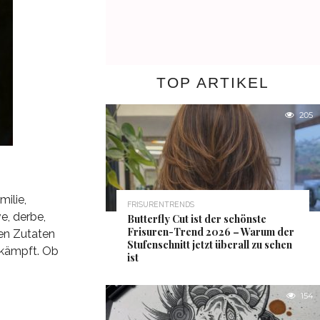
TOP ARTIKEL
205
milie,
FRISURENTRENDS
e, derbe,
Butterfly Cut ist der schönste
Frisuren-Trend 2026 – Warum der
ren Zutaten
Stufenschnitt jetzt überall zu sehen
ekämpft. Ob
ist
154