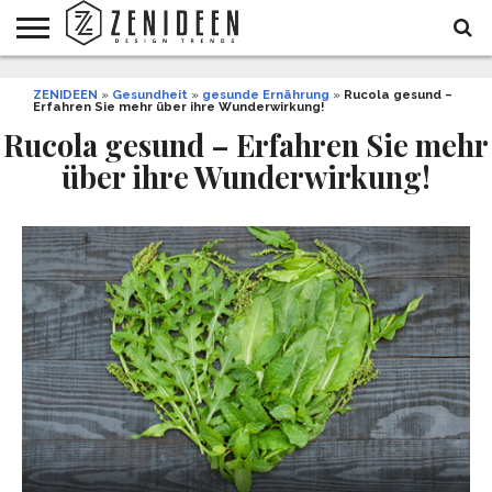
WOHNIDEEN
ZENIDEEN
INNENDESIGN
ARCHITEKTUR
GARTEN
LIFESTYLE
DEKO
DIY
STYLE
REZEPTE
GESUNDHEIT
WEIHNACHTEN
»
Gesundheit
»
gesunde Ernährung
»
Rucola gesund –
Erfahren Sie mehr über ihre Wunderwirkung!
UND
&
BALKON
FEIERN
Rucola gesund – Erfahren Sie mehr
über ihre Wunderwirkung!