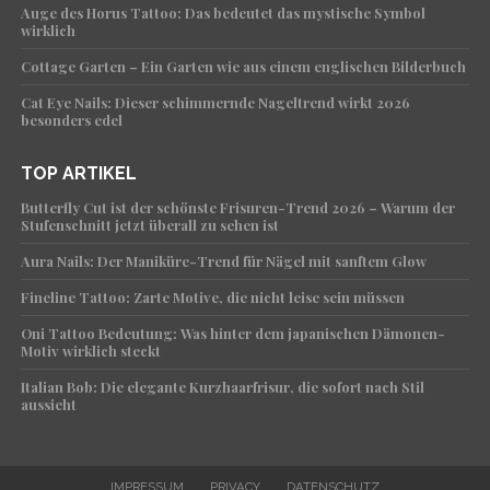
Auge des Horus Tattoo: Das bedeutet das mystische Symbol
wirklich
Cottage Garten – Ein Garten wie aus einem englischen Bilderbuch
Cat Eye Nails: Dieser schimmernde Nageltrend wirkt 2026
besonders edel
TOP ARTIKEL
Butterfly Cut ist der schönste Frisuren-Trend 2026 – Warum der
Stufenschnitt jetzt überall zu sehen ist
Aura Nails: Der Maniküre-Trend für Nägel mit sanftem Glow
Fineline Tattoo: Zarte Motive, die nicht leise sein müssen
Oni Tattoo Bedeutung: Was hinter dem japanischen Dämonen-
Motiv wirklich steckt
Italian Bob: Die elegante Kurzhaarfrisur, die sofort nach Stil
aussieht
IMPRESSUM
PRIVACY
DATENSCHUTZ