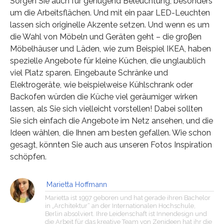
Sorgen Sie auch für genügend Beleuchtung, besonders
um die Arbeitsflächen. Und mit ein paar LED-Leuchten
lassen sich originelle Akzente setzen. Und wenn es um
die Wahl von Möbeln und Geräten geht – die groβen
Möbelhäuser und Läden, wie zum Beispiel IKEA, haben
spezielle Angebote für kleine Küchen, die unglaublich
viel Platz sparen. Eingebaute Schränke und
Elektrogeräte, wie beispielweise Kühlschrank oder
Backofen würden die Küche viel geräumiger wirken
lassen, als Sie sich vielleicht vorstellen! Dabei sollten
Sie sich einfach die Angebote im Netz ansehen, und die
Ideen wählen, die Ihnen am besten gefallen. Wie schon
gesagt, könnten Sie auch aus unseren Fotos Inspiration
schöpfen.
Marietta Hoffmann
Marietta ist 1997 geboren und hat gerade ihren Bachelor
in „Architektur“ an der Internationalen Hochschule,
Berlin absolviert. Ihre Leidenschaft ist Innendesign und
die Arbeit für das kreative Team von Zenideen hat ihr die