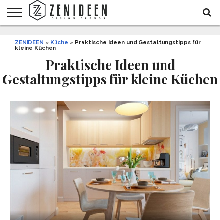
WOHNIDEEN
ZENIDEEN
INNENDESIGN
ARCHITEKTUR
GARTEN
LIFESTYLE
DEKO
DIY
STYLE
REZEPTE
GESUNDHEIT
WEIHNACHTEN
»
Küche
»
Praktische Ideen und Gestaltungstipps für
kleine Küchen
UND
&
BALKON
FEIERN
Praktische Ideen und
Gestaltungstipps für kleine Küchen