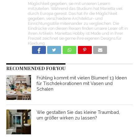
Möglichkeit gegeben, sie mit unseren Lesern
mitzuteilen. Während das Studium hat Marietta viel
durch Europa gereist. Das hat ihr die Möglichkeit
gegeben, verschiedene Architektur- und
Einrichtungsstile miteinander zu vergleichen. Die
Eindrücke von diesen Reisen finden unsere Leser oft in
ihren Artikeln. Mariettas Hobby ist Mode und in ihrer
Freizeit zeichnet sie gerne ihre eigenen Designs für
Kleidung.
RECOMMENDED FOR YOU
Frühling kommt mit vielen Blumen! 13 Ideen
für Tischdekorationen mit Vasen und
Schalen
Wie gestalten Sie das kleine Traumbad,
um größer wirken zu lassen?