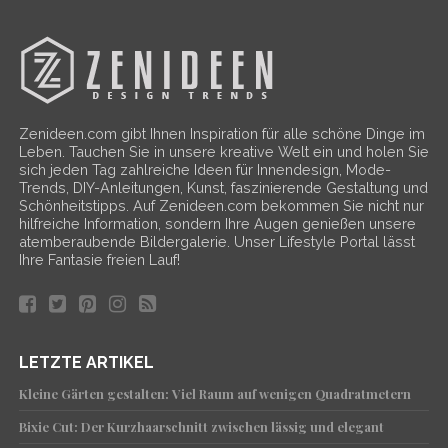
Zenideen.com gibt Ihnen Inspiration für alle schöne Dinge im
Leben. Tauchen Sie in unsere kreative Welt ein und holen Sie
sich jeden Tag zahlreiche Ideen für Innendesign, Mode-
Trends, DIY-Anleitungen, Kunst, faszinierende Gestaltung und
Schönheitstipps. Auf Zenideen.com bekommen Sie nicht nur
hilfreiche Information, sondern Ihre Augen genießen unsere
atemberaubende Bildergalerie. Unser Lifestyle Portal lässt
Ihre Fantasie freien Lauf!
LETZTE ARTIKEL
Kleine Gärten gestalten: Viel Raum auf wenigen Quadratmetern
Bixie Cut: Der Kurzhaarschnitt zwischen lässig und elegant