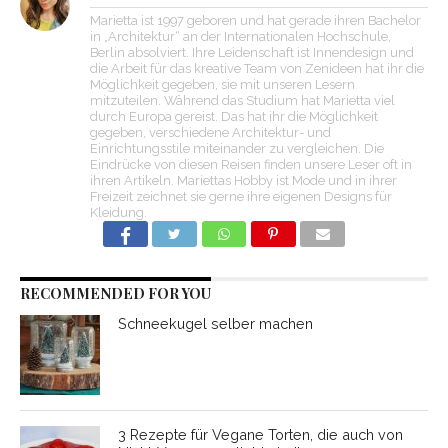
Marietta ist 1997 geboren und hat gerade ihren Bachelor
in „Architektur“ an der Internationalen Hochschule,
Berlin absolviert. Ihre Leidenschaft ist Innendesign und
die Arbeit für das kreative Team von Zenideen hat ihr die
Möglichkeit gegeben, sie mit unseren Lesern
mitzuteilen. Während das Studium hat Marietta viel
durch Europa gereist. Das hat ihr die Möglichkeit
gegeben, verschiedene Architektur- und
Einrichtungsstile miteinander zu vergleichen. Die
Eindrücke von diesen Reisen finden unsere Leser oft in
ihren Artikeln. Mariettas Hobby ist Mode und in ihrer
Freizeit zeichnet sie gerne ihre eigenen Designs für
Kleidung.
RECOMMENDED FOR YOU
Schneekugel selber machen
3 Rezepte für Vegane Torten, die auch von