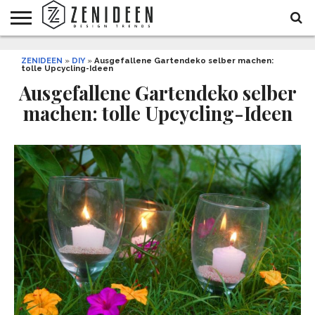
WOHNIDEEN
ZENIDEEN
INNENDESIGN
ARCHITEKTUR
GARTEN
LIFESTYLE
DEKO
DIY
STYLE
REZEPTE
GESUNDHEIT
WEIHNACHTEN
»
DIY
»
Ausgefallene Gartendeko selber machen:
tolle Upcycling-Ideen
UND
&
BALKON
FEIERN
Ausgefallene Gartendeko selber
machen: tolle Upcycling-Ideen