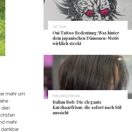
TATTOOS
Oni Tattoo Bedeutung: Was hinter
dem japanischen Dämonen-Motiv
wirklich steckt
144
her mehr um
FRISURENTRENDS
eine
Italian Bob: Die elegante
Kurzhaarfrisur, die sofort nach Stil
e den
aussieht
öchsten
und mehr
n dankbar