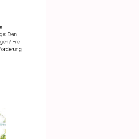
ur
ge: Den
gen? Frei
forderung