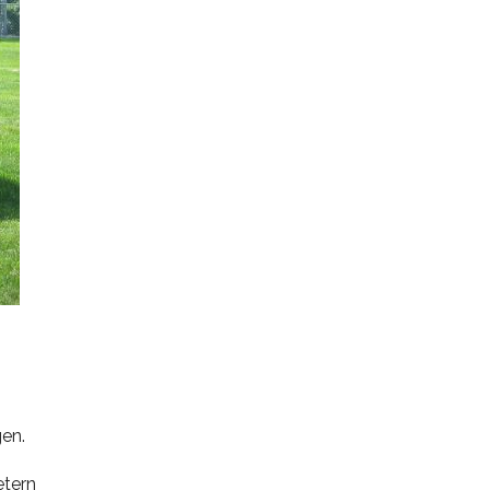
gen.
etern