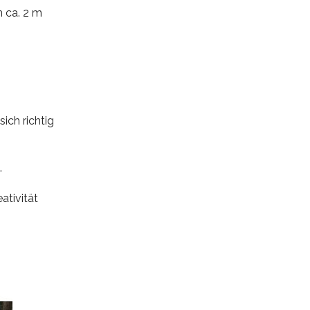
n ca. 2 m
ich richtig
.
ativität