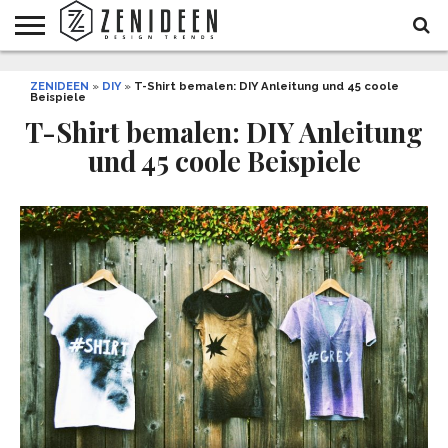
WOHNIDEEN
ZENIDEEN
INNENDESIGN
ARCHITEKTUR
GARTEN
LIFESTYLE
DEKO
DIY
STYLE
REZEPTE
GESUNDHEIT
WEIHNACHTEN
»
DIY
»
T-Shirt bemalen: DIY Anleitung und 45 coole
Beispiele
UND
&
BALKON
FEIERN
T-Shirt bemalen: DIY Anleitung
und 45 coole Beispiele