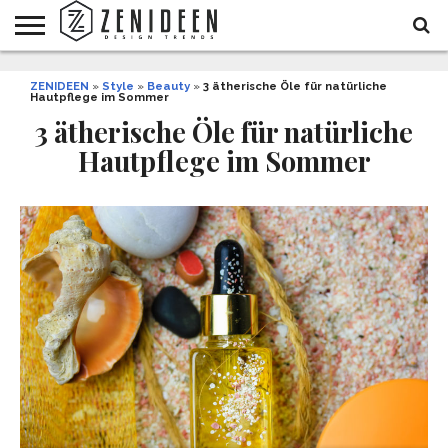
WOHNIDEEN
ZENIDEEN
INNENDESIGN
ARCHITEKTUR
GARTEN
LIFESTYLE
DEKO
DIY
STYLE
REZEPTE
GESUNDHEIT
WEIHNACHTEN
»
Style
»
Beauty
»
3 ätherische Öle für natürliche
Hautpflege im Sommer
UND
&
BALKON
FEIERN
3 ätherische Öle für natürliche
Hautpflege im Sommer