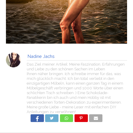
Nadine Jachs
Das Ziel meiner Artikel: Meine Faszination, Erfahrungen
und Liebe zu den schönen Sachen im Leben
Ihnen näher bringen. Ich schreibe immer für das, was
mich glücklich macht. Ich bin total verliebt in den
einzigartigen Möbeln, kann einen ganzen Tag in einem
Möbelgeschäft verbringen und 1000 Worte über einen
schlichten Tisch schreiben :) Eine Schokolade-
Fanatikerin bin ich auch und mein Hobby ist mit
verschiedenen Torten-Dekoration zu experimentieren.
Meine große Liebe - meine Leser mit einfachen DIY
Anleitungen zu verwöhnen!