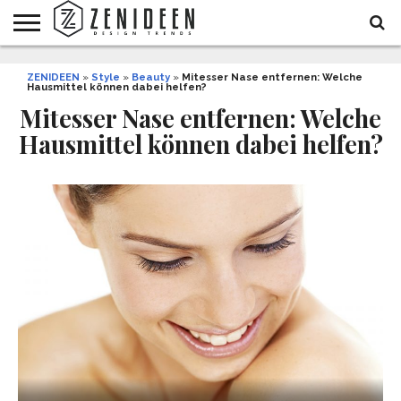
WOHNIDEEN
ZENIDEEN
INNENDESIGN
ARCHITEKTUR
GARTEN
LIFESTYLE
DEKO
DIY
STYLE
REZEPTE
GESUNDHEIT
WEIHNACHTEN
»
Style
»
Beauty
»
Mitesser Nase entfernen: Welche
Hausmittel können dabei helfen?
UND
&
BALKON
FEIERN
Mitesser Nase entfernen: Welche
Hausmittel können dabei helfen?