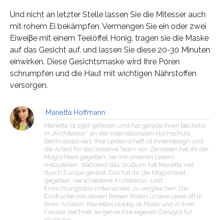
Und nicht an letzter Stelle lassen Sie die Mitesser auch
mit rohem Ei bekämpfen. Vermengen Sie ein oder zwei
Eiweiβe mit einem Teelöffel Honig, tragen sie die Maske
auf das Gesicht auf, und lassen Sie diese 20-30 Minuten
einwirken. Diese Gesichtsmaske wird Ihre Poren
schrumpfen und die Haut mit wichtigen Nährstoffen
versorgen.
Marietta Hoffmann
Marietta ist 1997 geboren und hat gerade ihren Bachelor
in „Architektur“ an der Internationalen Hochschule,
Berlin absolviert. Ihre Leidenschaft ist Innendesign und
die Arbeit für das kreative Team von Zenideen hat ihr die
Möglichkeit gegeben, sie mit unseren Lesern
mitzuteilen. Während das Studium hat Marietta viel
durch Europa gereist. Das hat ihr die Möglichkeit
gegeben, verschiedene Architektur- und
Einrichtungsstile miteinander zu vergleichen. Die
Eindrücke von diesen Reisen finden unsere Leser oft in
ihren Artikeln. Mariettas Hobby ist Mode und in ihrer
Freizeit zeichnet sie gerne ihre eigenen Designs für
Kleidung.