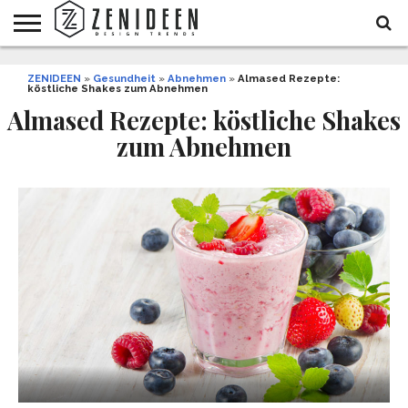
WOHNIDEEN
ZENIDEEN
INNENDESIGN
ARCHITEKTUR
GARTEN
LIFESTYLE
DEKO
DIY
STYLE
REZEPTE
GESUNDHEIT
WEIHNACHTEN
»
Gesundheit
»
Abnehmen
»
Almased Rezepte:
köstliche Shakes zum Abnehmen
UND
&
BALKON
FEIERN
Almased Rezepte: köstliche Shakes
zum Abnehmen