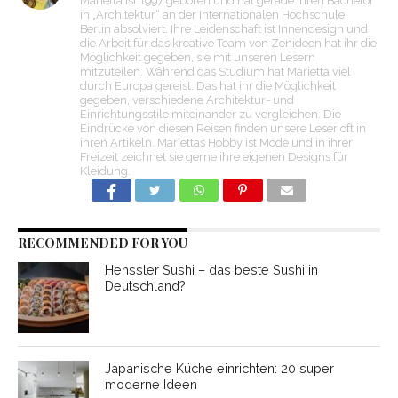
Marietta ist 1997 geboren und hat gerade ihren Bachelor
in „Architektur“ an der Internationalen Hochschule,
Berlin absolviert. Ihre Leidenschaft ist Innendesign und
die Arbeit für das kreative Team von Zenideen hat ihr die
Möglichkeit gegeben, sie mit unseren Lesern
mitzuteilen. Während das Studium hat Marietta viel
durch Europa gereist. Das hat ihr die Möglichkeit
gegeben, verschiedene Architektur- und
Einrichtungsstile miteinander zu vergleichen. Die
Eindrücke von diesen Reisen finden unsere Leser oft in
ihren Artikeln. Mariettas Hobby ist Mode und in ihrer
Freizeit zeichnet sie gerne ihre eigenen Designs für
Kleidung.
RECOMMENDED FOR YOU
Henssler Sushi – das beste Sushi in
Deutschland?
Japanische Küche einrichten: 20 super
moderne Ideen