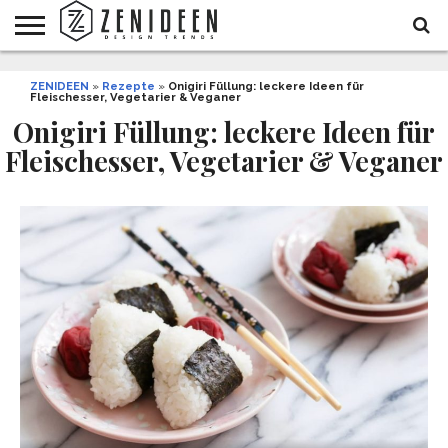
WOHNIDEEN
ZENIDEEN
INNENDESIGN
ARCHITEKTUR
GARTEN
LIFESTYLE
DEKO
DIY
STYLE
REZEPTE
GESUNDHEIT
WEIHNACHTEN
»
Rezepte
»
Onigiri Füllung: leckere Ideen für
Fleischesser, Vegetarier & Veganer
UND
&
BALKON
FEIERN
Onigiri Füllung: leckere Ideen für
Fleischesser, Vegetarier & Veganer