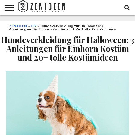
WOHNIDEEN
ZENIDEEN
INNENDESIGN
ARCHITEKTUR
GARTEN
LIFESTYLE
DEKO
DIY
STYLE
REZEPTE
GESUNDHEIT
WEIHNACHTEN
»
DIY
»
Hundeverkleidung für Halloween: 3
Anleitungen für Einhorn Kostüm und 20+ tolle Kostümideen
UND
&
BALKON
FEIERN
Hundeverkleidung für Halloween: 3
Anleitungen für Einhorn Kostüm
und 20+ tolle Kostümideen