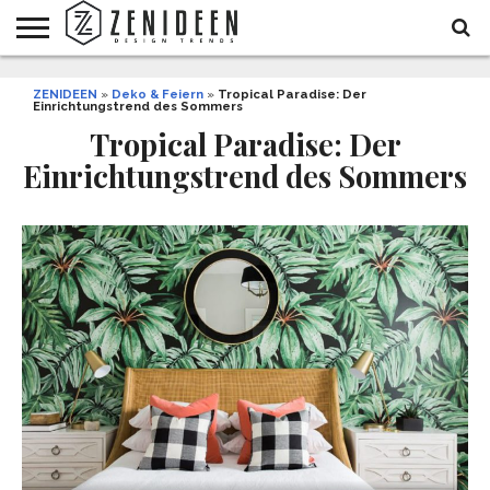
WOHNIDEEN
ZENIDEEN
INNENDESIGN
ARCHITEKTUR
GARTEN
LIFESTYLE
DEKO
DIY
STYLE
REZEPTE
GESUNDHEIT
WEIHNACHTEN
»
Deko & Feiern
»
Tropical Paradise: Der
Einrichtungstrend des Sommers
UND
&
BALKON
FEIERN
Tropical Paradise: Der
Einrichtungstrend des Sommers