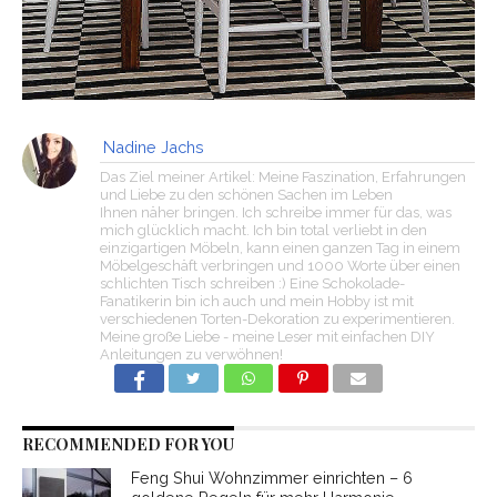
Nadine Jachs
Das Ziel meiner Artikel: Meine Faszination, Erfahrungen
und Liebe zu den schönen Sachen im Leben
Ihnen näher bringen. Ich schreibe immer für das, was
mich glücklich macht. Ich bin total verliebt in den
einzigartigen Möbeln, kann einen ganzen Tag in einem
Möbelgeschäft verbringen und 1000 Worte über einen
schlichten Tisch schreiben :) Eine Schokolade-
Fanatikerin bin ich auch und mein Hobby ist mit
verschiedenen Torten-Dekoration zu experimentieren.
Meine große Liebe - meine Leser mit einfachen DIY
Anleitungen zu verwöhnen!
RECOMMENDED FOR YOU
Feng Shui Wohnzimmer einrichten – 6