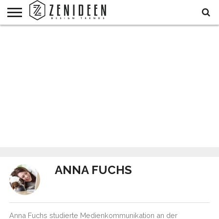
WOHNIDEEN
INNENDESIGN
ARCHITEKTUR
GARTEN
LIFESTYLE
DEKO
DIY
STYLE
REZEPTE
GESUNDHEIT
WEIHNACHTEN
UND
&
BALKON
FEIERN
ANNA FUCHS
Anna Fuchs studierte Medienkommunikation an der