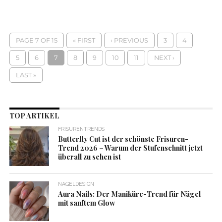
PAGE 7 OF 15
« FIRST
‹ PREVIOUS
3
4
5
6
7
8
9
10
11
NEXT ›
LAST »
TOP ARTIKEL
FRISURENTRENDS
Butterfly Cut ist der schönste Frisuren-
Trend 2026 – Warum der Stufenschnitt jetzt
überall zu sehen ist
NAGELDESIGN
Aura Nails: Der Maniküre-Trend für Nägel
mit sanftem Glow