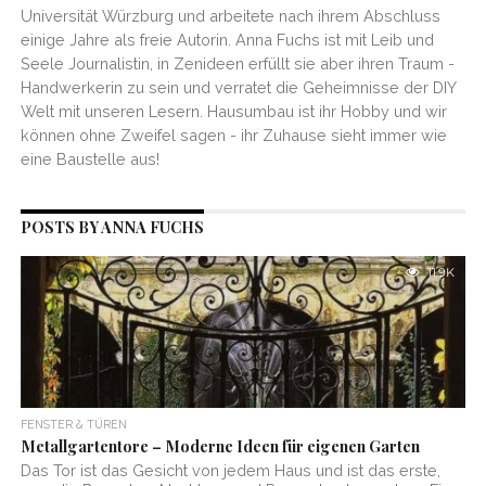
Universität Würzburg und arbeitete nach ihrem Abschluss
einige Jahre als freie Autorin. Anna Fuchs ist mit Leib und
Seele Journalistin, in Zenideen erfüllt sie aber ihren Traum -
Handwerkerin zu sein und verratet die Geheimnisse der DIY
Welt mit unseren Lesern. Hausumbau ist ihr Hobby und wir
können ohne Zweifel sagen - ihr Zuhause sieht immer wie
eine Baustelle aus!
POSTS BY ANNA FUCHS
11.9K
FENSTER & TÜREN
Metallgartentore – Moderne Ideen für eigenen Garten
Das Tor ist das Gesicht von jedem Haus und ist das erste,