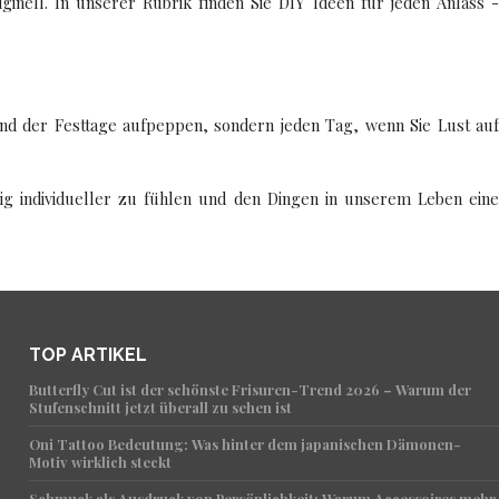
nell. In unserer Rubrik finden Sie DIY Ideen für jeden Anlass -
nd der Festtage aufpeppen, sondern jeden Tag, wenn Sie Lust auf
nig individueller zu fühlen und den Dingen in unserem Leben eine
TOP ARTIKEL
Butterfly Cut ist der schönste Frisuren-Trend 2026 – Warum der
Stufenschnitt jetzt überall zu sehen ist
Oni Tattoo Bedeutung: Was hinter dem japanischen Dämonen-
Motiv wirklich steckt
Schmuck als Ausdruck von Persönlichkeit: Warum Accessoires mehr