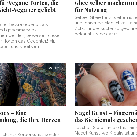
für Vegane Torten, die
Ghee selber machen und
Nicht-Veganer geliebt
für Nutzung
Selber Ghee herzustellen ist 
und lohnende Möglichkeit, eine
ne Backrezepte oft als
Zutat für die Küche zu gewinn
 und geschmacklos
bekannt als geklärte...
en werden, beweisen diese
en Torten das Gegenteil! Mit
aten und kreativen...
17.9K
oos – Eine
Nagel Kunst – Fingernä
lung, die Ihre Herzen
das Sie niemals gesehe
Tauchen Sie ein in die faszini
Nagel Kunst, wo Kreativität un
nicht nur Körperkunst, sondern