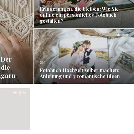
DIY
Erinnerungen, die bleiben: Wie Sie
online ein persönliches Fotobuch
gestalten?
4.2K
 Der
DIY
 die
Fotobuch Hochzeit selber machen:
lgarn
Anleitung und 3 romantische Ideen
12.3K