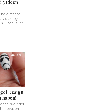
 5 Ideen
eine einfache
 vielseitige
en. Ghee, auch
8.5K
gel Design,
n haben!
erende Welt der
d Innovation