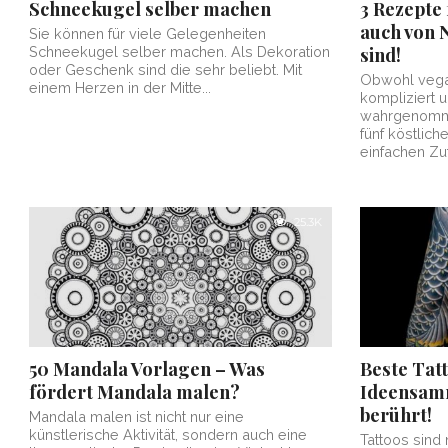
Schneekugel selber machen
3 Rezepte 
auch von 
Sie können für viele Gelegenheiten
sind!
Schneekugel selber machen. Als Dekoration
oder Geschenk sind die sehr beliebt. Mit
Obwohl vega
einem Herzen in der Mitte...
kompliziert
wahrgenomm
fünf köstlich
einfachen Zut
25.3K
50 Mandala Vorlagen – Was
Beste Tatt
fördert Mandala malen?
Ideensamm
berührt!
Mandala malen ist nicht nur eine
künstlerische Aktivität, sondern auch eine
Tattoos sind 