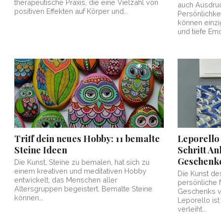
therapeutische Praxis, die eine Vielzahl von
auch Ausdruck
positiven Effekten auf Körper und...
Persönlichke
können einzi
und tiefe Emo
19.2K
Triff dein neues Hobby: 11 bemalte
Leporello 
Steine Ideen
Schritt An
Geschenk
Die Kunst, Steine zu bemalen, hat sich zu
einem kreativen und meditativen Hobby
Die Kunst de
entwickelt, das Menschen aller
persönliche
Altersgruppen begeistert. Bemalte Steine
Geschenks ve
können...
Leporello ist
verleiht...