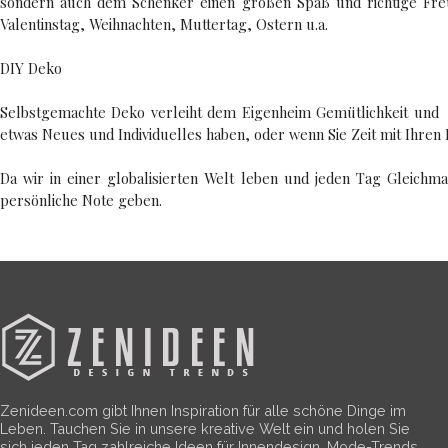
sondern auch dem Schenker einen großen Spaß und richtige Freud
Valentinstag, Weihnachten, Muttertag, Ostern u.a.
DIY Deko
Selbstgemachte Deko verleiht dem Eigenheim Gemütlichkeit und i
etwas Neues und Individuelles haben, oder wenn Sie Zeit mit Ihren 
Da wir in einer globalisierten Welt leben und jeden Tag Gleichma
persönliche Note geben.
Zenideen.com gibt Ihnen Inspiration für alle schöne Dinge im
Leben. Tauchen Sie in unsere kreative Welt ein und holen Sie
sich jeden Tag zahlreiche Ideen für Innendesign, Mode-Trends,