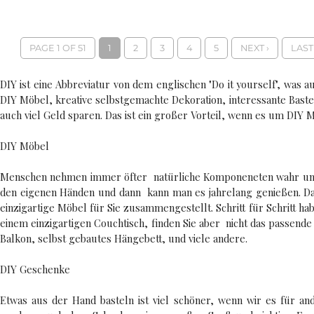
PAGE 1 OF 51
1
2
3
4
5
NEXT ›
LAST
DIY ist einе Abbreviatur von dem englischen "Do it yourself", was 
DIY Möbel, kreative selbstgemachte Dekoration, interessante Baste
auch viel Geld sparen. Das ist ein großer Vorteil, wenn es um DIY 
DIY Möbel
Menschen nehmen immer öfter natürliche Komponeneten wahr und wo
den eigenen Händen und dann kann man es jahrelang genießen. Das al
einzigartige Möbel für Sie zusammengestellt. Schritt für Schritt ha
einem einzigartigen Couchtisch, finden Sie aber nicht das passende 
Balkon, selbst gebautes Hängebett, und viele andere.
DIY Geschenke
Etwas aus der Hand basteln ist viel schöner, wenn wir es für a