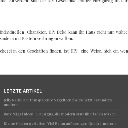
e. Außerdem sind die DIY Geschenke immer einzigartig und origi
ndividuellen Charakter. DIY Deko kann Ihr Haus nicht nur währe
Kindern mit Basteln verbringen wollen.
cherei in den Geschäften finden, ist DIY eine Weise, sich ein we
LETZTE ARTIKEL
Jelly Nails: Der transparente Nageltrend wirkt jetzt besonders
modern
Rote Nägel Ideen: 6 Designs, die modern statt überladen wirken
Kleine Gärten gestalten: Viel Raum auf wenigen Quadratmetern