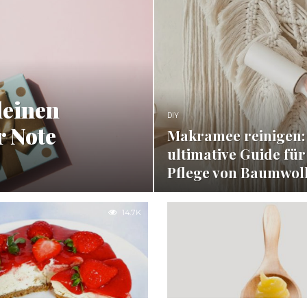
kleinen
DIY
r Note
Makramee reinigen:
ultimative Guide für
Pflege von Baumwol
14.7K