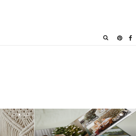
633
1.8K