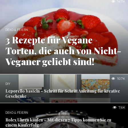
14.7K
DEKO & FEIERN
3 Rezepte für Vegane
Torten, die auch von Nicht-
Veganer geliebt sind!
10.7K
DIY
Leporello basteln – Schritt für Schritt Anleitung für kreative
Geschenke
7.6K
DEKO & FEIERN
Rolex Uhren kaufen – Mit diesen 7 Tipps kommen Sie zu
einem Kauferfolg