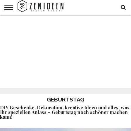
WOHNIDEEN
INNENDESIGN
ARCHITEKTUR
GARTEN
LIFESTYLE
DEKO
DIY
STYLE
REZEPTE
GESUNDHEIT
WEIHNACHTEN
UND
&
BALKON
FEIERN
GEBURTSTAG
DIY Geschenke, Dekoration, kreative Ideen und alles, was
Ihr speziellen Anlass – Geburtstag noch schöner machen
kann!