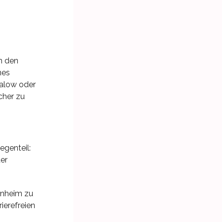
h den
nes
galow oder
cher zu
egenteil:
er
enheim zu
ierefreien