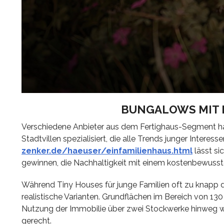
BUNGALOWS MIT 
Verschiedene Anbieter aus dem Fertighaus-Segment h
Stadtvillen spezialisiert, die alle Trends junger Intere
zenker.de/haeuser/einfamilienhaus.html
lässt si
gewinnen, die Nachhaltigkeit mit einem kostenbewusst
Während Tiny Houses für junge Familien oft zu knapp d
realistische Varianten. Grundflächen im Bereich von 13
Nutzung der Immobilie über zwei Stockwerke hinweg wi
gerecht.