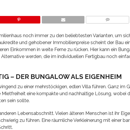
COMMENTS
amilienhaus noch immer zu den beliebtesten Varianten, um sic
Baukredite und gehobener Immobilienpreise scheint der Bau ei
geren Einkommen in weite Ferne zu rücken. Hier kann ein Bun
 Alternative werden, die im individuellen Fertigbau noch einfa
IG – DER BUNGALOW ALS EIGENHEIM
ingend zu einer mehrstöckigen, edlen Villa führen. Ganz im G
e Mietfreiheit eine kompakte und nachhaltige Lösung, wobei d
n sein sollte.
anderen Lebensabschnitt. Vielen älteren Menschen ist ihr Eig
wierig zu führen. Eine räumliche Verkleinerung mit einer barr
chritt.