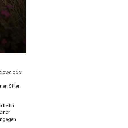
alows oder
nen Stilen
dtvilla
einer
hingegen