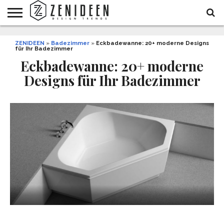
WOHNIDEEN
ZENIDEEN
INNENDESIGN
ARCHITEKTUR
GARTEN
LIFESTYLE
DEKO
DIY
STYLE
REZEPTE
GESUNDHEIT
WEIHNACHTEN
»
Badezimmer
»
Eckbadewanne: 20+ moderne Designs
für Ihr Badezimmer
UND
&
BALKON
FEIERN
Eckbadewanne: 20+ moderne
Designs für Ihr Badezimmer