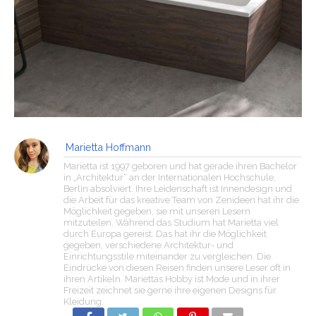
Marietta Hoffmann
Marietta ist 1997 geboren und hat gerade ihren Bachelor
in „Architektur“ an der Internationalen Hochschule,
Berlin absolviert. Ihre Leidenschaft ist Innendesign und
die Arbeit für das kreative Team von Zenideen hat ihr die
Möglichkeit gegeben, sie mit unseren Lesern
mitzuteilen. Während das Studium hat Marietta viel
durch Europa gereist. Das hat ihr die Möglichkeit
gegeben, verschiedene Architektur- und
Einrichtungsstile miteinander zu vergleichen. Die
Eindrücke von diesen Reisen finden unsere Leser oft in
ihren Artikeln. Mariettas Hobby ist Mode und in ihrer
Freizeit zeichnet sie gerne ihre eigenen Designs für
Kleidung.