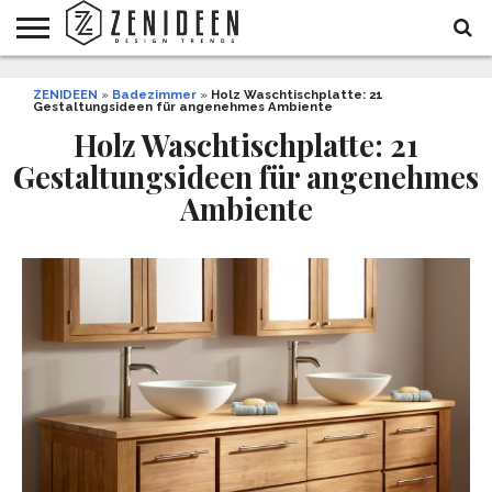
WOHNIDEEN
ZENIDEEN
INNENDESIGN
ARCHITEKTUR
GARTEN
LIFESTYLE
DEKO
DIY
STYLE
REZEPTE
GESUNDHEIT
WEIHNACHTEN
»
Badezimmer
»
Holz Waschtischplatte: 21
Gestaltungsideen für angenehmes Ambiente
UND
&
BALKON
FEIERN
Holz Waschtischplatte: 21
Gestaltungsideen für angenehmes
Ambiente