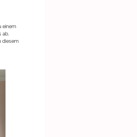
u einem
 ab.
n diesem