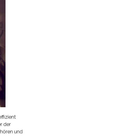
ffizient
r der
ehören und