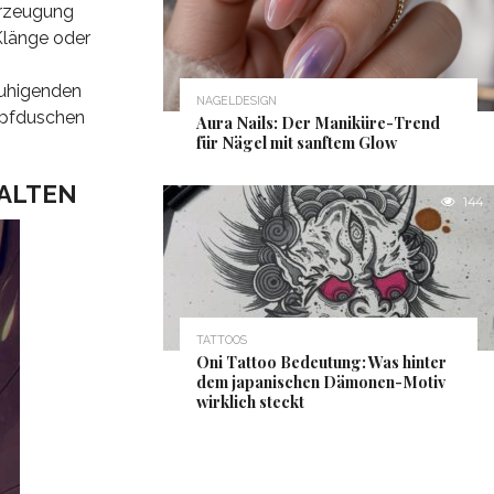
Erzeugung
Klänge oder
ruhigenden
NAGELDESIGN
mpfduschen
Aura Nails: Der Maniküre-Trend
für Nägel mit sanftem Glow
TALTEN
144
TATTOOS
Oni Tattoo Bedeutung: Was hinter
dem japanischen Dämonen-Motiv
wirklich steckt