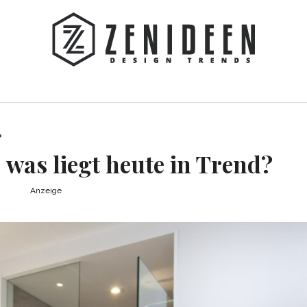
?
was liegt heute in Trend?
Anzeige