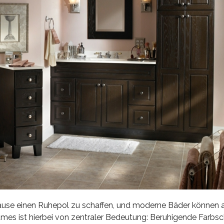
u Hause einen Ruhepol zu schaffen, und moderne Bäder können a
umes ist hierbei von zentraler Bedeutung: Beruhigende Farbs