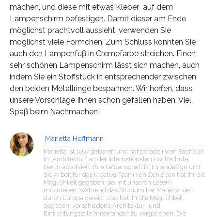
machen, und diese mit etwas Kleber auf dem
Lampenschirm befestigen. Damit dieser am Ende
möglichst prachtvoll aussieht, verwenden Sie
möglichst viele Förmchen. Zum Schluss könnten Sie
auch den Lampenfuβ in Cremefarbe streichen. Einen
sehr schönen Lampenschirm lässt sich machen, auch
indem Sie ein Stoffstück in entsprechender zwischen
den beiden Metallringe bespannen. Wir hoffen, dass
unsere Vorschläge Ihnen schon gefallen haben. Viel
Spaβ beim Nachmachen!
Marietta Hoffmann
Marietta ist 1997 geboren und hat gerade ihren Bachelor
in „Architektur“ an der Internationalen Hochschule,
Berlin absolviert. Ihre Leidenschaft ist Innendesign und
die Arbeit für das kreative Team von Zenideen hat ihr die
Möglichkeit gegeben, sie mit unseren Lesern
mitzuteilen. Während das Studium hat Marietta viel
durch Europa gereist. Das hat ihr die Möglichkeit
gegeben, verschiedene Architektur- und
Einrichtungsstile miteinander zu vergleichen. Die