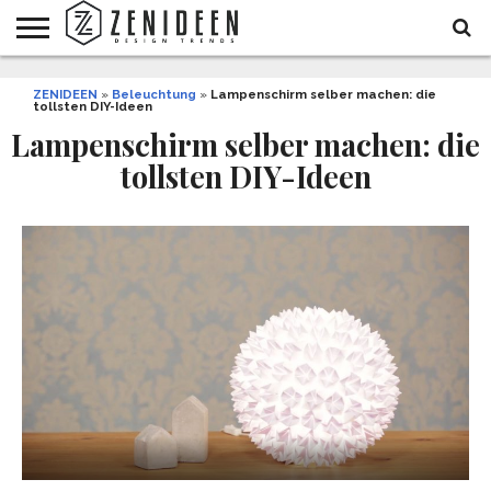
WOHNIDEEN
ZENIDEEN
INNENDESIGN
ARCHITEKTUR
GARTEN
LIFESTYLE
DEKO
DIY
STYLE
REZEPTE
GESUNDHEIT
WEIHNACHTEN
»
Beleuchtung
»
Lampenschirm selber machen: die
tollsten DIY-Ideen
UND
&
BALKON
FEIERN
Lampenschirm selber machen: die
tollsten DIY-Ideen