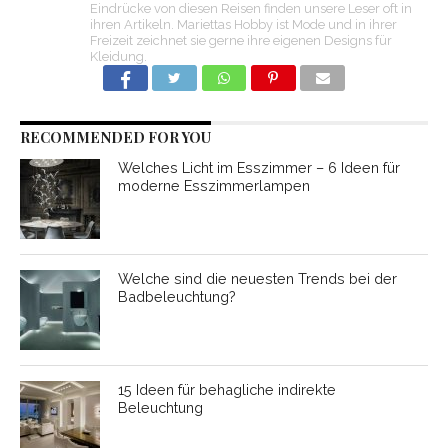
Eindrücke von diesen Reisen finden unsere Leser oft in
ihren Artikeln. Mariettas Hobby ist Mode und in ihrer
Freizeit zeichnet sie gerne ihre eigenen Designs für
Kleidung.
RECOMMENDED FOR YOU
Welches Licht im Esszimmer – 6 Ideen für
moderne Esszimmerlampen
Welche sind die neuesten Trends bei der
Badbeleuchtung?
15 Ideen für behagliche indirekte
Beleuchtung