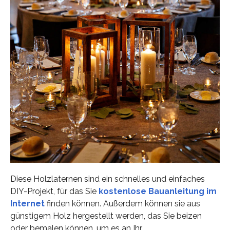
Diese Holzlaternen sind ein schnelles und einfaches
DIY-Projekt, für das Sie
kostenlose Bauanleitung im
Internet
finden können. Außerdem können sie aus
günstigem Holz hergestellt werden, das Sie beizen
oder bemalen können, um es an Ihr