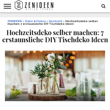
WOHNIDEEN
ZENIDEEN
INNENDESIGN
ARCHITEKTUR
GARTEN
LIFESTYLE
DEKO
DIY
STYLE
REZEPTE
GESUNDHEIT
WEIHNACHTEN
»
Deko & Feiern
»
Hochzeit
»
Hochzeitsdeko selber
machen: 7 erstaunsliche DIY Tischdeko Ideen
UND
&
BALKON
FEIERN
Hochzeitsdeko selber machen: 7
erstaunsliche DIY Tischdeko Ideen