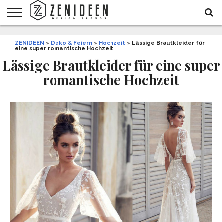
WOHNIDEEN
ZENIDEEN
INNENDESIGN
ARCHITEKTUR
GARTEN
LIFESTYLE
DEKO
DIY
STYLE
REZEPTE
GESUNDHEIT
WEIHNACHTEN
»
Deko & Feiern
»
Hochzeit
»
Lässige Brautkleider für
eine super romantische Hochzeit
UND
&
BALKON
FEIERN
Lässige Brautkleider für eine super
romantische Hochzeit