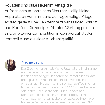
Rolladen sind stille Helfer im Alltag, die
Aufmerksamkeit verdienen. Wer rechtzeitig kleine
Reparaturen vornimmt und auf regelmäßige Pflege
achtet, genießt über Jahrzehnte zuverlässigen Schutz
und Komfort. Die wenigen Minuten Wartung pro Jahr
sind eine lohnende Investition in den Werterhalt der
Immobilie und die eigene Lebensqualität.
Nadine Jachs
Das Ziel meiner Artikel: Meine Faszination, Erfahrungen
und Liebe zu den schönen Sachen im Leben
Ihnen näher bringen. Ich schreibe immer für das, was
mich glücklich macht. Ich bin total verliebt in den
einzigartigen Möbeln, kann einen ganzen Tag in einem
Möbelgeschäft verbringen und 1000 Worte über einen
schlichten Tisch schreiben :) Eine Schokolade-
Fanatikerin bin ich auch und mein Hobby ist mit
verschiedenen Torten-Dekoration zu experimentieren.
Meine große Liebe - meine Leser mit einfachen DIY