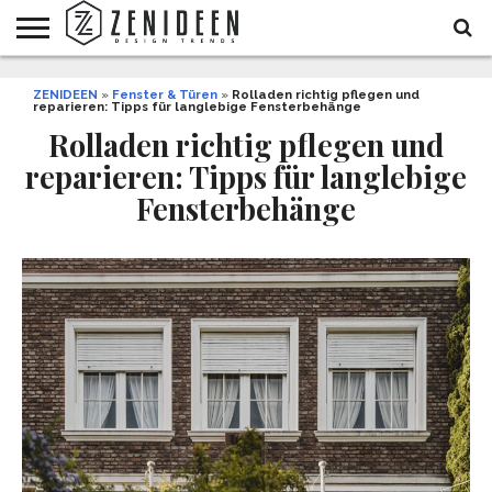
WOHNIDEEN
ZENIDEEN
INNENDESIGN
ARCHITEKTUR
GARTEN
LIFESTYLE
DEKO
DIY
STYLE
REZEPTE
GESUNDHEIT
WEIHNACHTEN
»
Fenster & Türen
»
Rolladen richtig pflegen und
reparieren: Tipps für langlebige Fensterbehänge
UND
&
BALKON
FEIERN
Rolladen richtig pflegen und
reparieren: Tipps für langlebige
Fensterbehänge