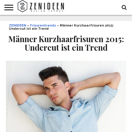
WOHNIDEEN
ZENIDEEN
INNENDESIGN
ARCHITEKTUR
GARTEN
LIFESTYLE
DEKO
DIY
STYLE
REZEPTE
GESUNDHEIT
WEIHNACHTEN
»
Frisurentrends
»
Männer Kurzhaarfrisuren 2015:
Undercut ist ein Trend
UND
&
BALKON
FEIERN
Männer Kurzhaarfrisuren 2015:
Undercut ist ein Trend