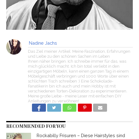
Nadine Jachs
Das Ziel meiner Artikel: Meine Faszination, Erfahrungen
und Liebe zu den schönen Sachen im Leben
Ihnen näher bringen. Ich schreibe immer für das, was
mich glücklich macht. Ich bin total verliebt in den
einzigartigen Möbeln, kann einen ganzen Tag in einem
Möbelgeschäft verbringen und 1000 Worte über einen
schlichten Tisch schreiben :) Eine Schokolade-
Fanatikerin bin ich auch und mein Hobby ist mit
verschiedenen Torten-Dekoration zu experimentieren.
Meine große Liebe - meine Leser mit einfachen DIY
Anleitungen zu verwöhnen!
RECOMMENDED FOR YOU
Rockabilly Frisuren – Diese Hairstyles sind