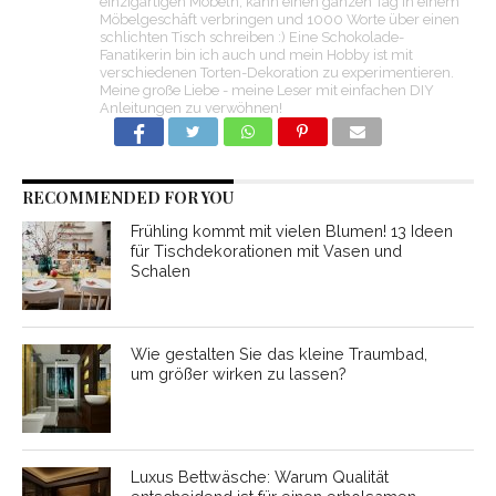
einzigartigen Möbeln, kann einen ganzen Tag in einem
Möbelgeschäft verbringen und 1000 Worte über einen
schlichten Tisch schreiben :) Eine Schokolade-
Fanatikerin bin ich auch und mein Hobby ist mit
verschiedenen Torten-Dekoration zu experimentieren.
Meine große Liebe - meine Leser mit einfachen DIY
Anleitungen zu verwöhnen!
RECOMMENDED FOR YOU
Frühling kommt mit vielen Blumen! 13 Ideen
für Tischdekorationen mit Vasen und
Schalen
Wie gestalten Sie das kleine Traumbad,
um größer wirken zu lassen?
Luxus Bettwäsche: Warum Qualität