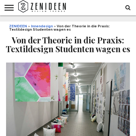
WOHNIDEEN
ZENIDEEN
INNENDESIGN
ARCHITEKTUR
GARTEN
LIFESTYLE
DEKO
DIY
STYLE
REZEPTE
GESUNDHEIT
WEIHNACHTEN
»
Innendesign
»
Von der Theorie in die Praxis:
Textildesign Studenten wagen es
UND
&
BALKON
FEIERN
Von der Theorie in die Praxis:
Textildesign Studenten wagen es